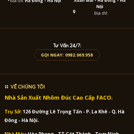
Xuân Mai - Hà Đông - Hà
Địa chỉ:
Hà Đông - Hà Nội
Nội
Địa chỉ:
Tư Vấn 24/7:
GỌI NGAY: 0982.069.958
VỀ CHÚNG TÔI
Nhà Sản Xuất Nhôm Đúc Cao Cấp FACO.
Trụ Sở:
126 Đường Lê Trọng Tấn - P. La Khê - Q. Hà
Đông - Hà Nội.
Nhà Máy
:
Hòa Phong - TT Cát Thành - Trực Ninh -