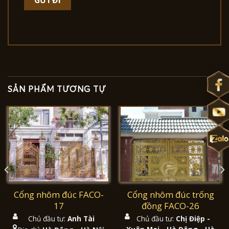
SẢN PHẨM TƯƠNG TỰ
Cổng nhôm đúc FACO-
Cổng nhôm đúc trống
17
đồng FACO-26
Chủ đầu tư:
Anh Tài
Chủ đầu tư:
Chị Điệp -