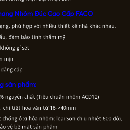
Thang Nhôm Đúc Cao Cấp FACO
ng, phù hợp với nhiều thiết kế nhà khác nhau.
hẩu, đảm bảo tính thẩm mỹ
không gỉ sét
n mịn
 đẳng cấp
ng sản phẩm:
5% nguyên chất (Tiêu chuẩn nhôm ACD12)
 chi tiết hoa văn từ 18->40mm
ót chống ô xi hóa nhôm( loại Sơn chịu nhiệt 600 độ),
 bảo vệ bề mặt sản phẩm