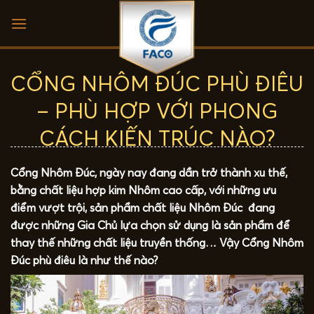
Skip
to
content
CỔNG NHÔM ĐÚC PHÙ ĐIÊU
– PHÙ HỢP VỚI PHONG
CÁCH KIẾN TRÚC NÀO?
Cổng Nhôm Đúc
, ngày nay đang dần trở thành xu thế,
bằng chất liệu hợp kim Nhôm cao cấp, với những ưu
điểm vượt trội, sản phẩm chất liệu Nhôm Đúc đang
được những Gia Chủ lựa chọn sử dụng là sản phẩm để
thay thế những chất liệu truyền thống… Vậy Cổng Nhôm
Đúc phù điêu là như thế nào?