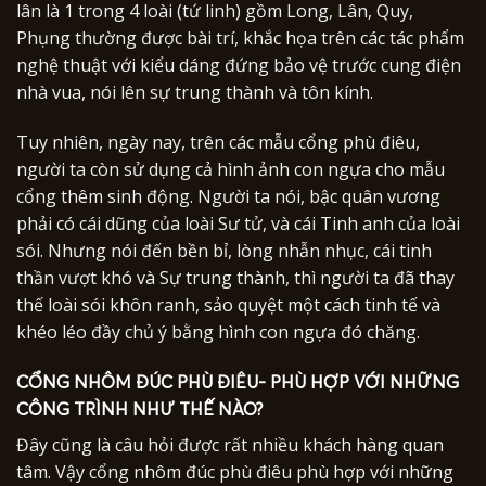
lân là 1 trong 4 loài (tứ linh) gồm Long, Lân, Quy,
Phụng thường được bài trí, khắc họa trên các tác phẩm
nghệ thuật với kiểu dáng đứng bảo vệ trước cung điện
nhà vua, nói lên sự trung thành và tôn kính.
Tuy nhiên, ngày nay, trên các mẫu cổng phù điêu,
người ta còn sử dụng cả hình ảnh con ngựa cho mẫu
cổng thêm sinh động. Người ta nói, bậc quân vương
phải có cái dũng của loài Sư tử, và cái Tinh anh của loài
sói. Nhưng nói đến bền bỉ, lòng nhẫn nhục, cái tinh
thần vượt khó và Sự trung thành, thì người ta đã thay
thế loài sói khôn ranh, sảo quyệt một cách tinh tế và
khéo léo đầy chủ ý bằng hình con ngựa đó chăng.
CỔNG NHÔM ĐÚC PHÙ ĐIÊU- PHÙ HỢP VỚI NHỮNG
CÔNG TRÌNH NHƯ THẾ NÀO?
Đây cũng là câu hỏi được rất nhiều khách hàng quan
tâm. Vậy cổng nhôm đúc phù điêu phù hợp với những